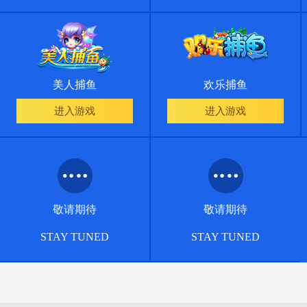
美人捕鱼
欢乐捕鱼
进入游戏
进入游戏
敬请期待
敬请期待
STAY TUNED
STAY TUNED